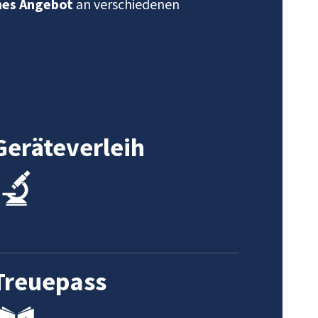
hes Angebot
an verschiedenen
Geräteverleih
Treuepass